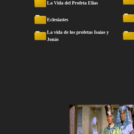
La Vida del Profeta Elias
Eclesiastes
La vida de los profetas Isaías y
Jonás