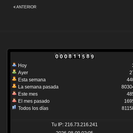
ANTERIOR
Hoy
Ayer
2
Esta semana
44
La semana pasada
8030
Este mes
48
El mes pasado
169
Todos los días
8115
Tu IP: 216.73.216.241