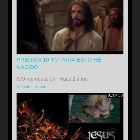
PRÉDICA 10 YO PARA ESTO HE
NACIDO
679 reproducción
·
Hace 2 años
Nolberto Ticona
01:04:58