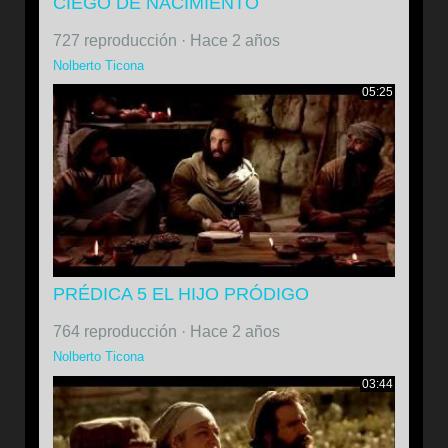
CIEGO DE NACIMIENTO
727 reproducción
·
Hace 2 años
Nolberto Ticona
05:25
PRÉDICA 5 EL HIJO PRÓDIGO
764 reproducción
·
Hace 2 años
Nolberto Ticona
03:44