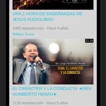
UNA 1 HORA DE ENSEÑANZAS DE
JESUS AUDIOLIBRO
1065 reproducción
·
Hace 4 años
Nolberto Ticona
51:18
EL CARÁCTER Y LA CONDUCTA ◄REV.
HUMBERTO HENAO►
1118 reproducción
·
Hace 5 años