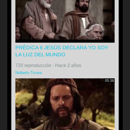
PRÉDICA 6 JESÚS DECLARA YO SOY
LA LUZ DEL MUNDO
720 reproducción
·
Hace 2 años
Nolberto Ticona
05:38