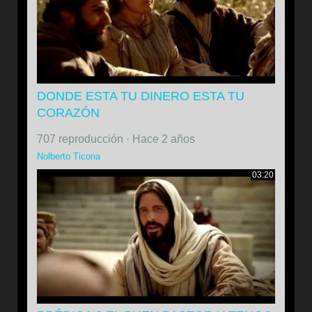
DONDE ESTA TU DINERO ESTA TU
CORAZÓN
707 reproducción
·
Hace 2 años
Nolberto Ticona
03:20