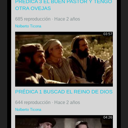
PRÉDICA 3 EL BUEN PASTOR Y TENGO
OTRA OVEJAS
685 reproducción
·
Hace 2 años
Nolberto Ticona
03:57
PRÉDICA 1 BUSCAD EL REINO DE DIOS
644 reproducción
·
Hace 2 años
Nolberto Ticona
04:26