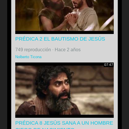
PRÉDICA 2 EL BAUTISMO DE JESÚS
749 reproducción
·
Hace 2 años
Nolberto Ticona
07:47
PRÉDICA 8 JESÚS SANA A UN HOMBRE