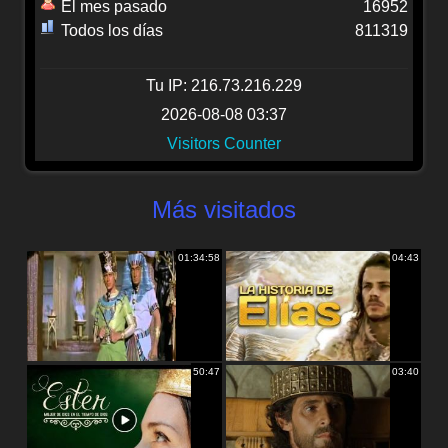
El mes pasado
16952
Todos los días
811319
Tu IP: 216.73.216.229
2026-08-08 03:37
Visitors Counter
Más visitados
01:34:58
04:43
50:47
03:40