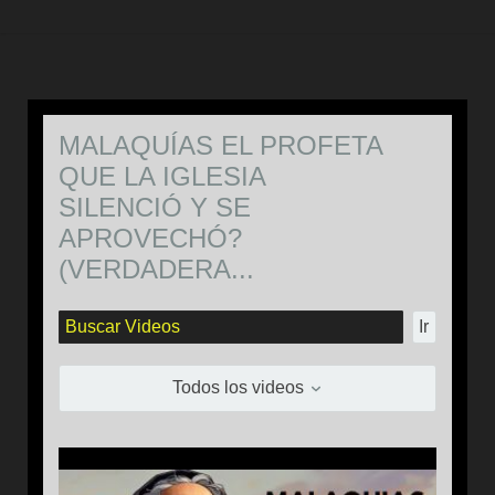
MALAQUÍAS EL PROFETA
QUE LA IGLESIA
SILENCIÓ Y SE
APROVECHÓ?
(VERDADERA...
Ir
Todos los videos