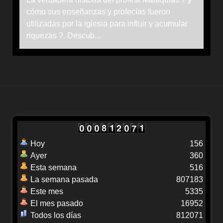
cómo sus enseñanzas y profecías fueron
utilizadas por la iglesia para influir y acumular
riquezas ?. Descub...
Hoy
156
Ayer
360
Esta semana
516
La semana pasada
807183
Este mes
5335
El mes pasado
16952
Todos los días
812071