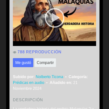
788 REPRODUCCIÓN
Me gustó
Compartir
Subido por:
Nolberto Ticona
•
Categoría:
Prédicas en audio
•
Añadido en:
21
Noviembre 2024
DESCRIPCIÓN
La verdadera historia del profeta Malaquías ? y