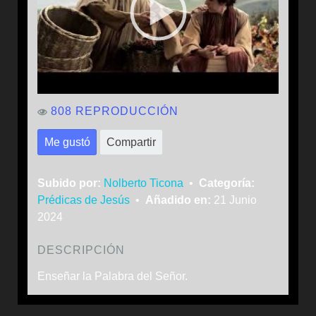
808 REPRODUCCIÓN
Me gustó
Compartir
Subido por:
Nolberto Ticona
•
Categoría:
Prédicas de Jesús
•
Añadido en:
21 Junio
2024
DESCRIPCIÓN
Enseñar la Palabra del Señor.