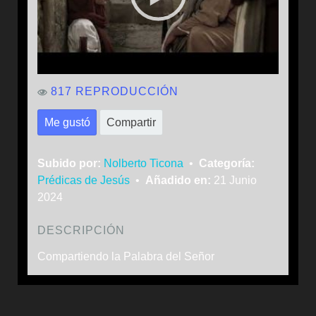
817 REPRODUCCIÓN
Me gustó
Compartir
Subido por:
Nolberto Ticona
•
Categoría:
Prédicas de Jesús
•
Añadido en:
21 Junio
2024
DESCRIPCIÓN
Compartiendo la Palabra del Señor