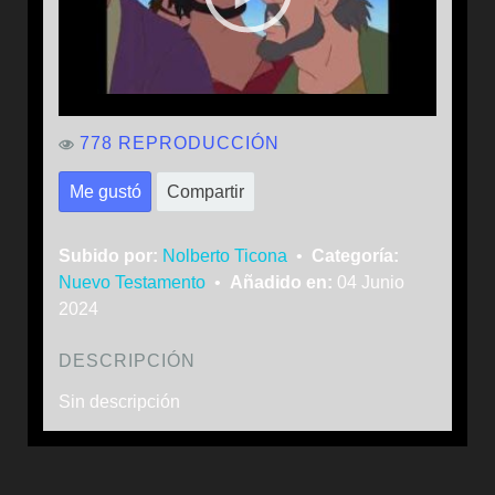
778 REPRODUCCIÓN
Me gustó
Compartir
Subido por:
Nolberto Ticona
•
Categoría:
Nuevo Testamento
•
Añadido en:
04 Junio
2024
DESCRIPCIÓN
Sin descripción